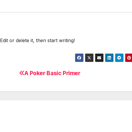
it or delete it, then start writing!
A Poker Basic Primer