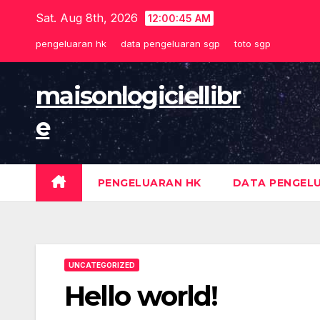
Skip
Sat. Aug 8th, 2026
12:00:45 AM
to
pengeluaran hk
data pengeluaran sgp
toto sgp
content
maisonlogiciellibr
e
PENGELUARAN HK
DATA PENGEL
UNCATEGORIZED
Hello world!