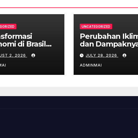
GORIZED
UNCATEGORIZED
sformasi
Perubahan Ikli
omi di Brasil
dan Dampakny
ca-Pandemi
Terhadap Ekon
UST 2, 2026
JULY 28, 2026
Australia
MAI
ADMINMAI