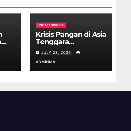
UNCATEGORIZED
m
Krisis Pangan di Asia
a
Tenggara
omi
Meningkat
JULY 23, 2026
ADMINMAI