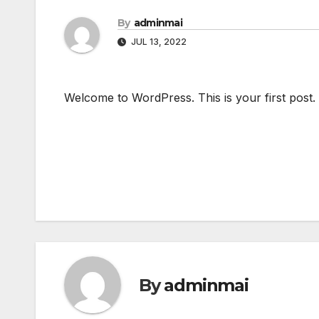
By
adminmai
JUL 13, 2022
Welcome to WordPress. This is your first post. Ed
Post
navigation
By
adminmai