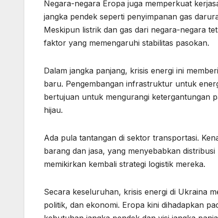
Negara-negara Eropa juga memperkuat kerjasam
jangka pendek seperti penyimpanan gas darurat 
Meskipun listrik dan gas dari negara-negara te
faktor yang memengaruhi stabilitas pasokan.
Dalam jangka panjang, krisis energi ini membe
baru. Pengembangan infrastruktur untuk energi 
bertujuan untuk mengurangi ketergantungan p
hijau.
Ada pula tantangan di sektor transportasi. Ke
barang dan jasa, yang menyebabkan distribusi
memikirkan kembali strategi logistik mereka.
Secara keseluruhan, krisis energi di Ukraina 
politik, dan ekonomi. Eropa kini dihadapkan