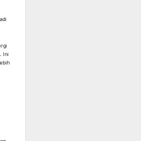
adi
rgi
 Ini
ebih