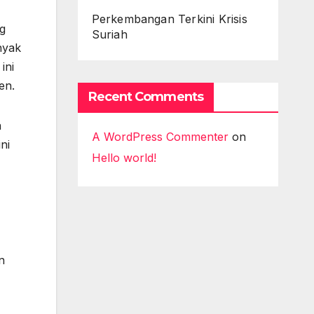
Perkembangan Terkini Krisis
ng
Suriah
nyak
ini
en.
Recent Comments
a
A WordPress Commenter
on
ni
Hello world!
n