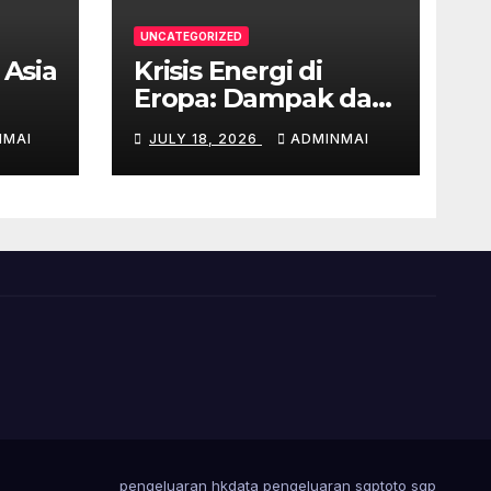
UNCATEGORIZED
 Asia
Krisis Energi di
Eropa: Dampak dan
Solusi
NMAI
JULY 18, 2026
ADMINMAI
pengeluaran hk
data pengeluaran sgp
toto sgp