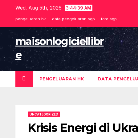
Skip
Wed. Aug 5th, 2026
3:44:40 AM
to
pengeluaran hk
data pengeluaran sgp
toto sgp
content
maisonlogiciellibr
e
PENGELUARAN HK
DATA PENGELU
UNCATEGORIZED
Krisis Energi di Uk