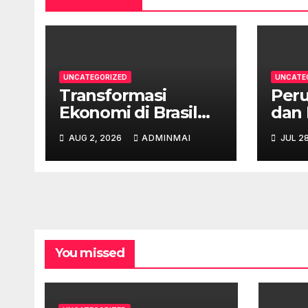
UNCATEGORIZED
UNCATE
Transformasi
Peru
Ekonomi di Brasil
dan
Pasca-Pandemi
Ter
AUG 2, 2026
ADMINMAI
JUL 2
Aust
You missed