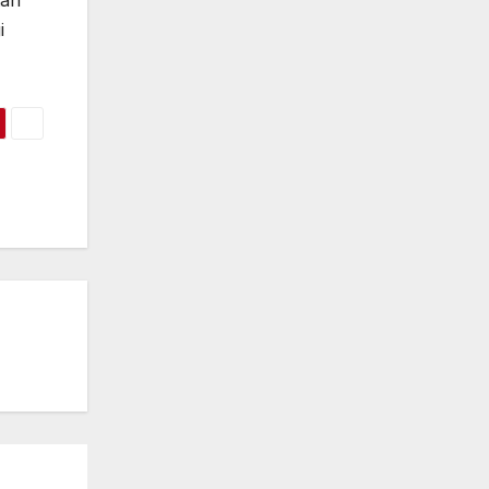
tan
i