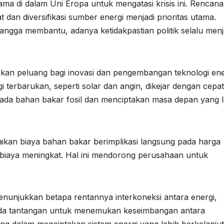
a di dalam Uni Eropa untuk mengatasi krisis ini. Rencana
dan diversifikasi sumber energi menjadi prioritas utama.
tangga membantu, adanya ketidakpastian politik selalu menj
rikan peluang bagi inovasi dan pengembangan teknologi ene
terbarukan, seperti solar dan angin, dikejar dengan cepat.
ada bahan bakar fosil dan menciptakan masa depan yang l
naikan biaya bahan bakar berimplikasi langsung pada harga
 biaya meningkat. Hal ini mendorong perusahaan untuk
menunjukkan betapa rentannya interkoneksi antara energi,
 pada tantangan untuk menemukan keseimbangan antara