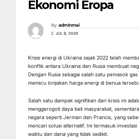
Ekonomi Eropa
By
adminmai
JUL 8, 2026
Krisis energi di Ukraina sejak 2022 telah me
konflik antara Ukraina dan Rusia membuat neg
Dengan Rusia sebagai salah satu pemasok gas 
memicu lonjakan harga energi di benua tersebu
Salah satu dampak signifikan dari krisis ini ada
menggerogoti daya beli masyarakat, sementara 
negara seperti Jerman dan Prancis, yang sebe
mencari solusi alternatif. Ini termasuk investa
waktu dan dana yang tidak sedikit.