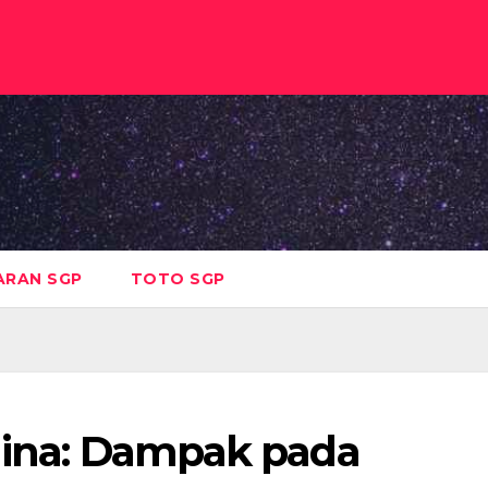
ARAN SGP
TOTO SGP
raina: Dampak pada