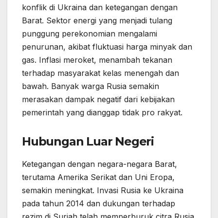
konflik di Ukraina dan ketegangan dengan
Barat. Sektor energi yang menjadi tulang
punggung perekonomian mengalami
penurunan, akibat fluktuasi harga minyak dan
gas. Inflasi meroket, menambah tekanan
terhadap masyarakat kelas menengah dan
bawah. Banyak warga Rusia semakin
merasakan dampak negatif dari kebijakan
pemerintah yang dianggap tidak pro rakyat.
Hubungan Luar Negeri
Ketegangan dengan negara-negara Barat,
terutama Amerika Serikat dan Uni Eropa,
semakin meningkat. Invasi Rusia ke Ukraina
pada tahun 2014 dan dukungan terhadap
rezim di Suriah telah memperburuk citra Rusia