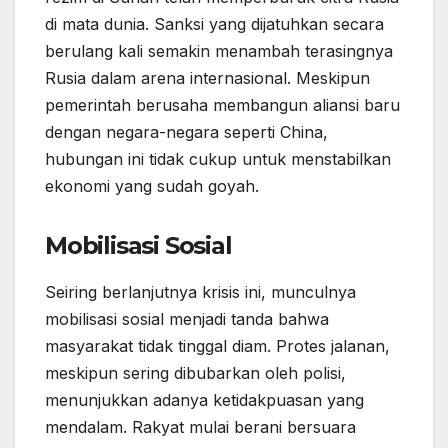
di mata dunia. Sanksi yang dijatuhkan secara
berulang kali semakin menambah terasingnya
Rusia dalam arena internasional. Meskipun
pemerintah berusaha membangun aliansi baru
dengan negara-negara seperti China,
hubungan ini tidak cukup untuk menstabilkan
ekonomi yang sudah goyah.
Mobilisasi Sosial
Seiring berlanjutnya krisis ini, munculnya
mobilisasi sosial menjadi tanda bahwa
masyarakat tidak tinggal diam. Protes jalanan,
meskipun sering dibubarkan oleh polisi,
menunjukkan adanya ketidakpuasan yang
mendalam. Rakyat mulai berani bersuara