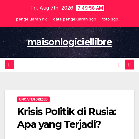
Skip
Fri. Aug 7th, 2026
7:49:58 AM
to
pengeluaran hk
data pengeluaran sgp
toto sgp
content
maisonlogiciellibre
UNCATEGORIZED
Krisis Politik di Rusia:
Apa yang Terjadi?