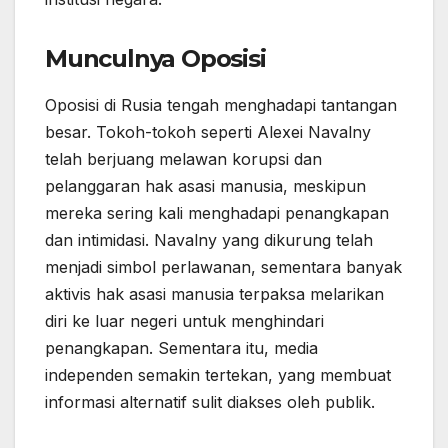
Munculnya Oposisi
Oposisi di Rusia tengah menghadapi tantangan
besar. Tokoh-tokoh seperti Alexei Navalny
telah berjuang melawan korupsi dan
pelanggaran hak asasi manusia, meskipun
mereka sering kali menghadapi penangkapan
dan intimidasi. Navalny yang dikurung telah
menjadi simbol perlawanan, sementara banyak
aktivis hak asasi manusia terpaksa melarikan
diri ke luar negeri untuk menghindari
penangkapan. Sementara itu, media
independen semakin tertekan, yang membuat
informasi alternatif sulit diakses oleh publik.