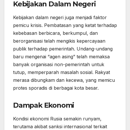
Kebijakan Dalam Negeri
Kebijakan dalam negeri juga menjadi faktor
pemicu krisis. Pembatasan yang ketat terhadap
kebebasan berbicara, berkumpul, dan
berorganisasi telah mengikis kepercayaan
publik terhadap pemerintah. Undang-undang
baru mengenai “agen asing” telah memaksa
banyak organisasi non-pemerintah untuk
tutup, memperparah masalah sosial. Rakyat
merasa dibungkam dan kecewa, yang memicu
protes sporadis di berbagai kota besar.
Dampak Ekonomi
Kondisi ekonomi Rusia semakin runyam,
terutama akibat sanksi internasional terkait