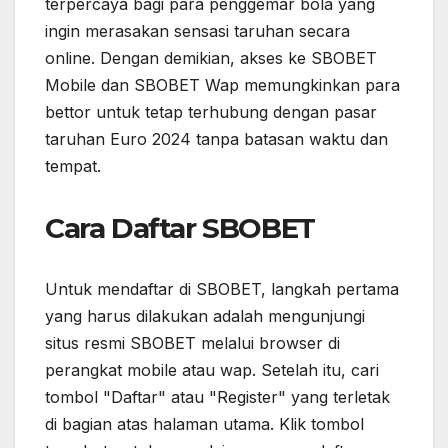
terpercaya bagi para penggemar bola yang
ingin merasakan sensasi taruhan secara
online. Dengan demikian, akses ke SBOBET
Mobile dan SBOBET Wap memungkinkan para
bettor untuk tetap terhubung dengan pasar
taruhan Euro 2024 tanpa batasan waktu dan
tempat.
Cara Daftar SBOBET
Untuk mendaftar di SBOBET, langkah pertama
yang harus dilakukan adalah mengunjungi
situs resmi SBOBET melalui browser di
perangkat mobile atau wap. Setelah itu, cari
tombol "Daftar" atau "Register" yang terletak
di bagian atas halaman utama. Klik tombol