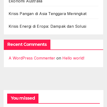
Ekonomi Australia
Krisis Pangan di Asia Tenggara Meningkat
Krisis Energi di Eropa: Dampak dan Solusi
Recent Comments
A WordPress Commenter
on
Hello world!
You missed