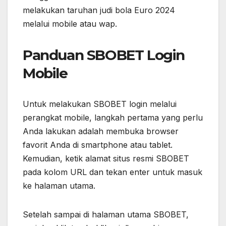
melakukan taruhan judi bola Euro 2024
melalui mobile atau wap.
Panduan SBOBET Login
Mobile
Untuk melakukan SBOBET login melalui
perangkat mobile, langkah pertama yang perlu
Anda lakukan adalah membuka browser
favorit Anda di smartphone atau tablet.
Kemudian, ketik alamat situs resmi SBOBET
pada kolom URL dan tekan enter untuk masuk
ke halaman utama.
Setelah sampai di halaman utama SBOBET,