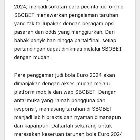
2024, menjadi sorotan para pecinta judi online.
SBOBET menawarkan pengalaman taruhan
yang tak terlupakan dengan beragam opsi
pasaran dan odds yang menggiurkan. Dari
babak penyisihan hingga partai final, setiap
pertandingan dapat dinikmati melalui SBOBET
dengan mudah.
Para penggemar judi bola Euro 2024 akan
dimanjakan dengan akses mudah melalui
platform mobile dan wap SBOBET. Dengan
antarmuka yang ramah pengguna dan
responsif, memasang taruhan di SBOBET
menjadi lebih praktis dan nyaman dimanapun
dan kapanpun. Daftarlah sekarang untuk
merasakan keseruan taruhan bola Euro 2024