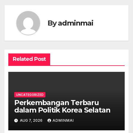
By
adminmai
Related Post
UNCATEGORIZED
Perkembangan Terbaru
dalam Politik Korea Selatan
AUG 7, 2026
ADMINMAI