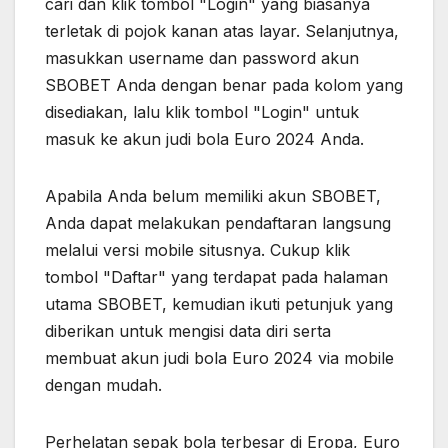
cari dan klik tombol "Login" yang biasanya
terletak di pojok kanan atas layar. Selanjutnya,
masukkan username dan password akun
SBOBET Anda dengan benar pada kolom yang
disediakan, lalu klik tombol "Login" untuk
masuk ke akun judi bola Euro 2024 Anda.
Apabila Anda belum memiliki akun SBOBET,
Anda dapat melakukan pendaftaran langsung
melalui versi mobile situsnya. Cukup klik
tombol "Daftar" yang terdapat pada halaman
utama SBOBET, kemudian ikuti petunjuk yang
diberikan untuk mengisi data diri serta
membuat akun judi bola Euro 2024 via mobile
dengan mudah.
Perhelatan sepak bola terbesar di Eropa, Euro