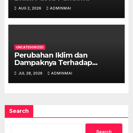
AUG 2, 2026
ADMINMAI
UNCATEGORIZED
Perubahan Iklim dan
Dampaknya Terhadap
Ekonomi Australia
JUL 28, 2026
ADMINMAI
Search
Search