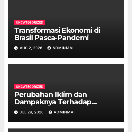
UNCATEGORIZED
Transformasi Ekonomi di
Brasil Pasca-Pandemi
AUG 2, 2026
ADMINMAI
UNCATEGORIZED
Perubahan Iklim dan
Dampaknya Terhadap
Ekonomi Australia
JUL 28, 2026
ADMINMAI