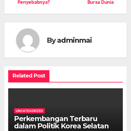
Penyebabnya?
Bursa Dunia
navigation
By
adminmai
Related Post
UNCATEGORIZED
Perkembangan Terbaru
dalam Politik Korea Selatan