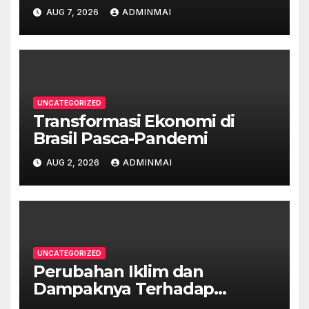
AUG 7, 2026
ADMINMAI
UNCATEGORIZED
Transformasi Ekonomi di
Brasil Pasca-Pandemi
AUG 2, 2026
ADMINMAI
UNCATEGORIZED
Perubahan Iklim dan
Dampaknya Terhadap
Ekonomi Australia