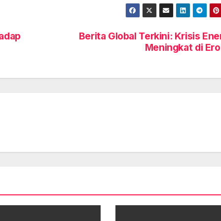
adap
Berita Global Terkini: Krisis Ene
Meningkat di Er