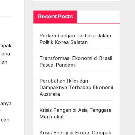
Recent Posts
Perkembangan Terbaru dalam
Politik Korea Selatan
ampak
omena
Transformasi Ekonomi di Brasil
alah
Pasca-Pandemi
Perubahan Iklim dan
Dampaknya Terhadap Ekonomi
Australia
hanya
Krisis Pangan di Asia Tenggara
.
Meningkat
 dan
Krisis Energi di Eropa: Dampak