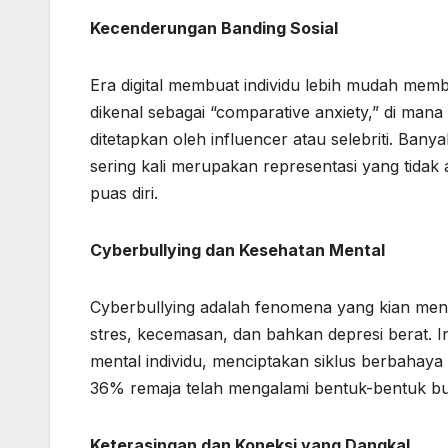
Kecenderungan Banding Sosial
Era digital membuat individu lebih mudah mem
dikenal sebagai “comparative anxiety,” di man
ditetapkan oleh influencer atau selebriti. Bany
sering kali merupakan representasi yang tidak
puas diri.
Cyberbullying dan Kesehatan Mental
Cyberbullying adalah fenomena yang kian menin
stres, kecemasan, dan bahkan depresi berat. In
mental individu, menciptakan siklus berbahaya
36% remaja telah mengalami bentuk-bentuk bul
Keterasingan dan Koneksi yang Dangkal