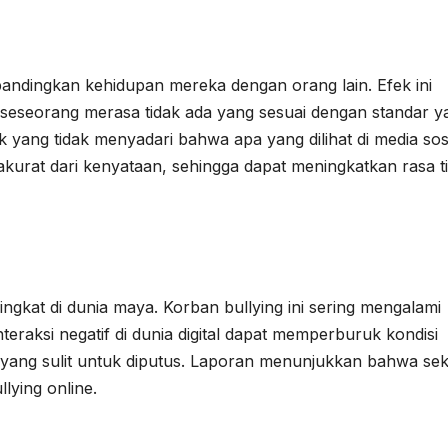
bandingkan kehidupan mereka dengan orang lain. Efek ini
a seseorang merasa tidak ada yang sesuai dengan standar y
ak yang tidak menyadari bahwa apa yang dilihat di media sos
 akurat dari kenyataan, sehingga dapat meningkatkan rasa t
gkat di dunia maya. Korban bullying ini sering mengalami
teraksi negatif di dunia digital dapat memperburuk kondisi
 yang sulit untuk diputus. Laporan menunjukkan bahwa sek
lying online.