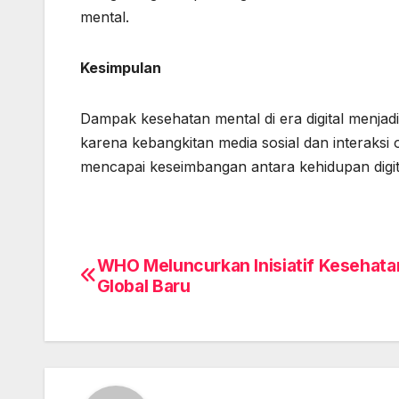
mental.
Kesimpulan
Dampak kesehatan mental di era digital menja
karena kebangkitan media sosial dan interaksi 
mencapai keseimbangan antara kehidupan digit
WHO Meluncurkan Inisiatif Kesehata
Post
Global Baru
navigation