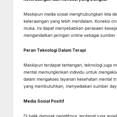
Meskipun media sosial menghubungkan kita den
keterasingan yang lebih mendalam. Koneksi onl
muka. Ini dapat menyebabkan perasaan kesepia
mengandalkan jaringan online sebagai sumber 
Peran Teknologi Dalam Terapi
Meskipun terdapat tantangan, teknologi juga 
mental memungkinkan individu untuk mengakses
dalam mengakses layanan kesehatan mental tra
yang membutuhkan, menyediakan sumber daya
Media Sosial Positif
Di balik dampak negatifnya, terdapat juga aspe