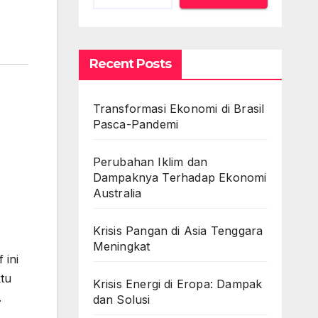
Recent Posts
Transformasi Ekonomi di Brasil
Pasca-Pandemi
Perubahan Iklim dan
Dampaknya Terhadap Ekonomi
Australia
Krisis Pangan di Asia Tenggara
Meningkat
 ini
tu
Krisis Energi di Eropa: Dampak
.
dan Solusi