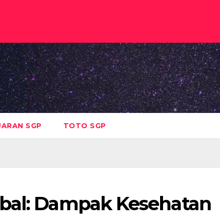
UARAN SGP
TOTO SGP
obal: Dampak Kesehatan