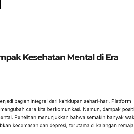
l
mpak Kesehatan Mental di Era
njadi bagian integral dari kehidupan sehari-hari. Platform
h mengubah cara kita berkomunikasi. Namun, dampak positif
 mental. Penelitian menunjukkan bahwa semakin banyak wak
abkan kecemasan dan depresi, terutama di kalangan remaja