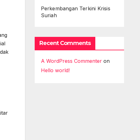
Perkembangan Terkini Krisis
Suriah
ang
Recent Comments
ial
idak
A WordPress Commenter
on
Hello world!
itar