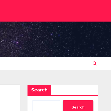
Search
Search