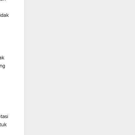
idak
ak
ang
tasi
tuk