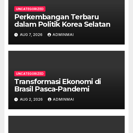
UNCATEGORIZED
Perkembangan Terbaru
dalam Politik Korea Selatan
AUG 7, 2026
ADMINMAI
UNCATEGORIZED
Transformasi Ekonomi di
Brasil Pasca-Pandemi
AUG 2, 2026
ADMINMAI