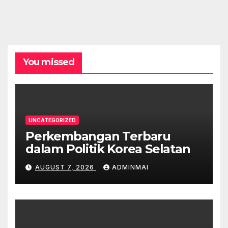
You missed
UNCATEGORIZED
Perkembangan Terbaru
dalam Politik Korea Selatan
AUGUST 7, 2026
ADMINMAI