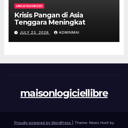
UNCATEGORIZED
Krisis Pangan di Asia
Tenggara Meningkat
JULY 23, 2026
ADMINMAI
maisonlogiciellibre
Proudly powered by WordPress
|
Theme: News Hunt by