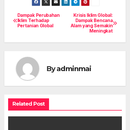
Dampak Perubahan
Krisis Iklim Global:
Post
Iklim Terhadap
Dampak Bencana
Pertanian Global
Alam yang Semakin
navigation
Meningkat
By
adminmai
Related Post