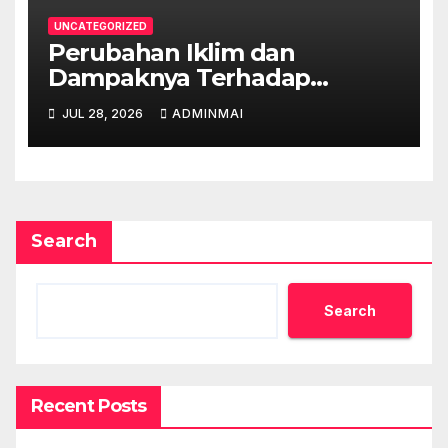
UNCATEGORIZED
Perubahan Iklim dan
Dampaknya Terhadap
Ekonomi Australia
JUL 28, 2026
ADMINMAI
Search
Search
Recent Posts