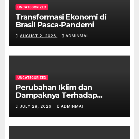
UNCATEGORIZED
Transformasi Ekonomi di
Brasil Pasca-Pandemi
AUGUST 2, 2026
ADMINMAI
UNCATEGORIZED
Perubahan Iklim dan
Dampaknya Terhadap
Ekonomi Australia
JULY 28, 2026
ADMINMAI