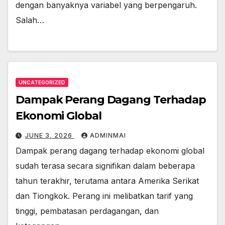
dengan banyaknya variabel yang berpengaruh.
Salah…
UNCATEGORIZED
Dampak Perang Dagang Terhadap
Ekonomi Global
JUNE 3, 2026
ADMINMAI
Dampak perang dagang terhadap ekonomi global
sudah terasa secara signifikan dalam beberapa
tahun terakhir, terutama antara Amerika Serikat
dan Tiongkok. Perang ini melibatkan tarif yang
tinggi, pembatasan perdagangan, dan