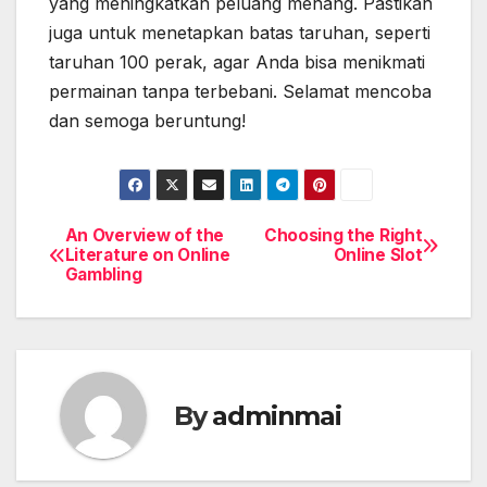
yang meningkatkan peluang menang. Pastikan
juga untuk menetapkan batas taruhan, seperti
taruhan 100 perak, agar Anda bisa menikmati
permainan tanpa terbebani. Selamat mencoba
dan semoga beruntung!
An Overview of the
Choosing the Right
Post
Literature on Online
Online Slot
Gambling
navigation
By
adminmai