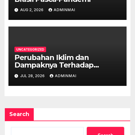
AUG 2, 2026
ADMINMAI
UNCATEGORIZED
Perubahan Iklim dan
Dampaknya Terhadap
Ekonomi Australia
JUL 28, 2026
ADMINMAI
Search