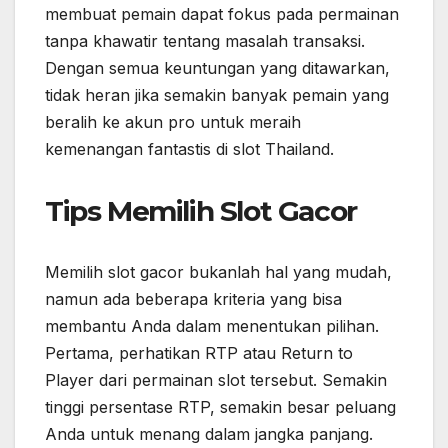
membuat pemain dapat fokus pada permainan
tanpa khawatir tentang masalah transaksi.
Dengan semua keuntungan yang ditawarkan,
tidak heran jika semakin banyak pemain yang
beralih ke akun pro untuk meraih
kemenangan fantastis di slot Thailand.
Tips Memilih Slot Gacor
Memilih slot gacor bukanlah hal yang mudah,
namun ada beberapa kriteria yang bisa
membantu Anda dalam menentukan pilihan.
Pertama, perhatikan RTP atau Return to
Player dari permainan slot tersebut. Semakin
tinggi persentase RTP, semakin besar peluang
Anda untuk menang dalam jangka panjang.