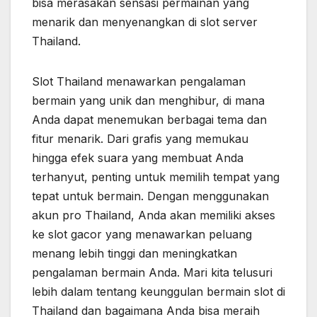
bisa merasakan sensasi permainan yang
menarik dan menyenangkan di slot server
Thailand.
Slot Thailand menawarkan pengalaman
bermain yang unik dan menghibur, di mana
Anda dapat menemukan berbagai tema dan
fitur menarik. Dari grafis yang memukau
hingga efek suara yang membuat Anda
terhanyut, penting untuk memilih tempat yang
tepat untuk bermain. Dengan menggunakan
akun pro Thailand, Anda akan memiliki akses
ke slot gacor yang menawarkan peluang
menang lebih tinggi dan meningkatkan
pengalaman bermain Anda. Mari kita telusuri
lebih dalam tentang keunggulan bermain slot di
Thailand dan bagaimana Anda bisa meraih