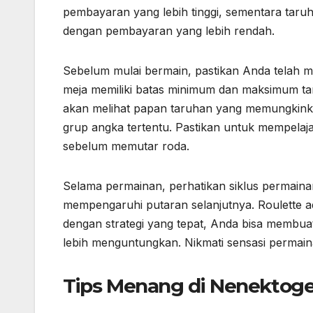
pembayaran yang lebih tinggi, sementara tar
dengan pembayaran yang lebih rendah.
Sebelum mulai bermain, pastikan Anda telah m
meja memiliki batas minimum dan maksimum ta
akan melihat papan taruhan yang memungkin
grup angka tertentu. Pastikan untuk mempelajar
sebelum memutar roda.
Selama permainan, perhatikan siklus permainan
mempengaruhi putaran selanjutnya. Roulette
dengan strategi yang tepat, Anda bisa memb
lebih menguntungkan. Nikmati sensasi permain
Tips Menang di Nenektog