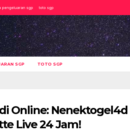
a pengeluaran sgp
toto sgp
UARAN SGP
TOTO SGP
di Online: Nenektogel4d 
te Live 24 Jam!