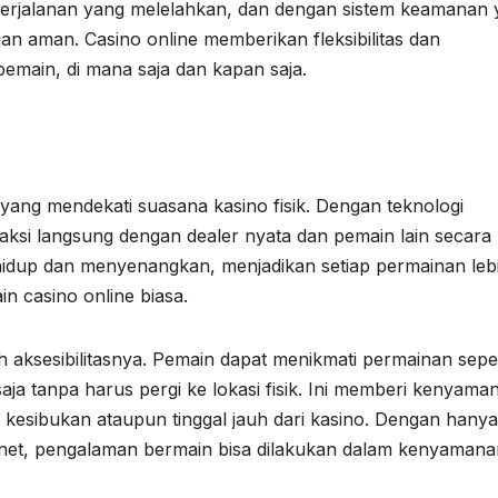
 perjalanan yang melelahkan, dan dengan sistem keamanan
ngan aman. Casino online memberikan fleksibilitas dan
main, di mana saja dan kapan saja.
ang mendekati suasana kasino fisik. Dengan teknologi
aksi langsung dengan dealer nyata dan pemain lain secara 
 hidup dan menyenangkan, menjadikan setiap permainan leb
n casino online biasa.
h aksesibilitasnya. Pemain dapat menikmati permainan seper
aja tanpa harus pergi ke lokasi fisik. Ini memberi kenyama
 kesibukan ataupun tinggal jauh dari kasino. Dengan hanya
net, pengalaman bermain bisa dilakukan dalam kenyamana