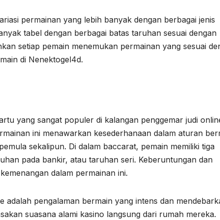
 variasi permainan yang lebih banyak dengan berbagai jenis
banyak tabel dengan berbagai batas taruhan sesuai dengan
nkan setiap pemain menemukan permainan yang sesuai de
main di Nenektogel4d.
artu yang sangat populer di kalangan penggemar judi onlin
mainan ini menawarkan kesederhanaan dalam aturan ber
mula sekalipun. Di dalam baccarat, pemain memiliki tiga
aruhan pada bankir, atau taruhan seri. Keberuntungan dan
h kemenangan dalam permainan ini.
line adalah pengalaman bermain yang intens dan mendebark
asakan suasana alami kasino langsung dari rumah mereka.