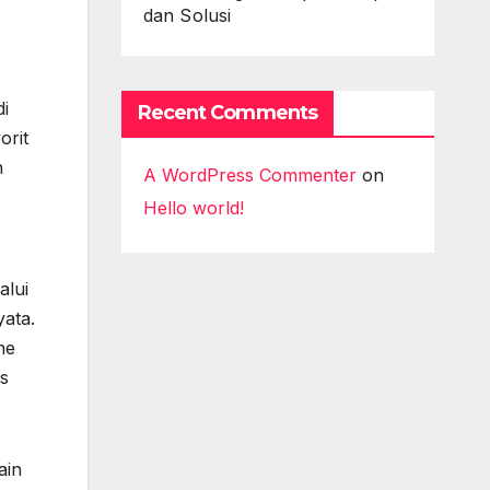
dan Solusi
di
Recent Comments
orit
n
A WordPress Commenter
on
Hello world!
alui
yata.
ne
s
ain