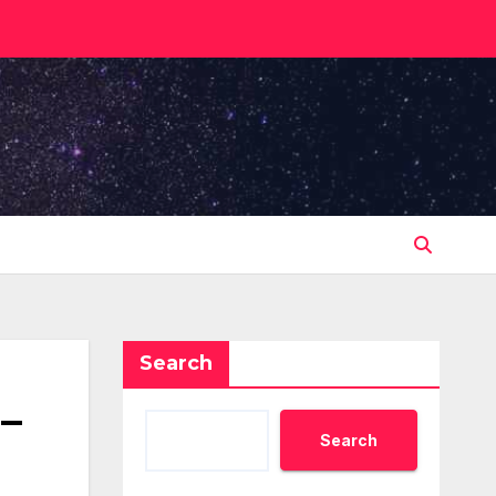
Search
–
Search