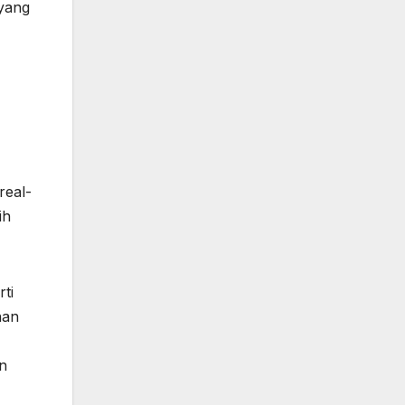
 yang
real-
ih
ti
nan
n