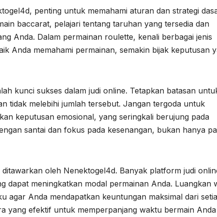
ogel4d, penting untuk memahami aturan dan strategi das
ain baccarat, pelajari tentang taruhan yang tersedia dan
g Anda. Dalam permainan roulette, kenali berbagai jenis
baik Anda memahami permainan, semakin bijak keputusan 
ah kunci sukses dalam judi online. Tetapkan batasan untuk
n tidak melebihi jumlah tersebut. Jangan tergoda untuk
kan keputusan emosional, yang seringkali berujung pada
 dengan santai dan fokus pada kesenangan, bukan hanya p
ditawarkan oleh Nenektogel4d. Banyak platform judi onlin
ng dapat meningkatkan modal permainan Anda. Luangkan 
ku agar Anda mendapatkan keuntungan maksimal dari seti
ara yang efektif untuk memperpanjang waktu bermain Anda