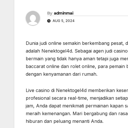
By
adminmai
AUG 5, 2024
Dunia judi online semakin berkembang pesat,
adalah Nenektogel4d. Sebagai agen judi casi
bermain yang tidak hanya aman tetapi juga m
baccarat online dan rolet online, para pemain 
dengan kenyamanan dari rumah.
Live casino di Nenektogel4d memberikan kesem
profesional secara real-time, menjadikan set
jam, Anda dapat menikmati permainan kapan s
meraih kemenangan. Mari bergabung dan rasak
hiburan dan peluang menanti Anda.