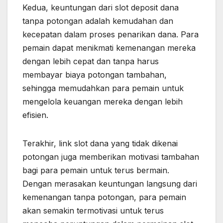
Kedua, keuntungan dari slot deposit dana
tanpa potongan adalah kemudahan dan
kecepatan dalam proses penarikan dana. Para
pemain dapat menikmati kemenangan mereka
dengan lebih cepat dan tanpa harus
membayar biaya potongan tambahan,
sehingga memudahkan para pemain untuk
mengelola keuangan mereka dengan lebih
efisien.
Terakhir, link slot dana yang tidak dikenai
potongan juga memberikan motivasi tambahan
bagi para pemain untuk terus bermain.
Dengan merasakan keuntungan langsung dari
kemenangan tanpa potongan, para pemain
akan semakin termotivasi untuk terus