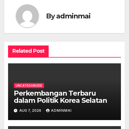
By
adminmai
Related Post
UNCATEGORIZED
Perkembangan Terbaru
dalam Politik Korea Selatan
AUG 7, 2026
ADMINMAI