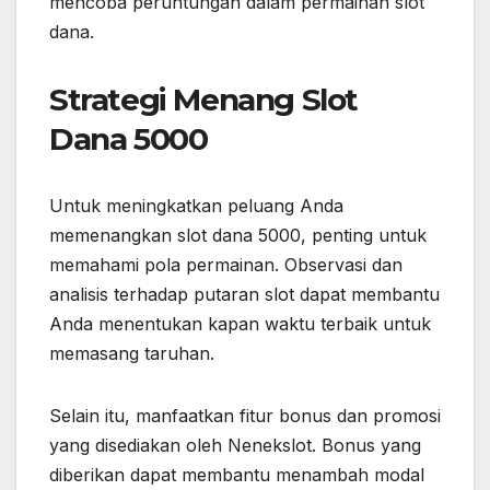
mencoba peruntungan dalam permainan slot
dana.
Strategi Menang Slot
Dana 5000
Untuk meningkatkan peluang Anda
memenangkan slot dana 5000, penting untuk
memahami pola permainan. Observasi dan
analisis terhadap putaran slot dapat membantu
Anda menentukan kapan waktu terbaik untuk
memasang taruhan.
Selain itu, manfaatkan fitur bonus dan promosi
yang disediakan oleh Nenekslot. Bonus yang
diberikan dapat membantu menambah modal