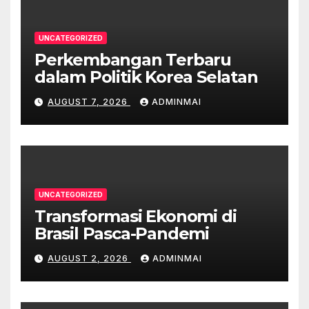
UNCATEGORIZED
Perkembangan Terbaru
dalam Politik Korea Selatan
AUGUST 7, 2026
ADMINMAI
UNCATEGORIZED
Transformasi Ekonomi di
Brasil Pasca-Pandemi
AUGUST 2, 2026
ADMINMAI