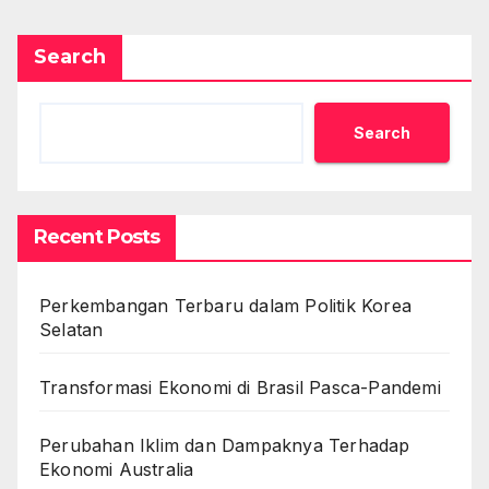
Search
Search
Recent Posts
Perkembangan Terbaru dalam Politik Korea
Selatan
Transformasi Ekonomi di Brasil Pasca-Pandemi
Perubahan Iklim dan Dampaknya Terhadap
Ekonomi Australia