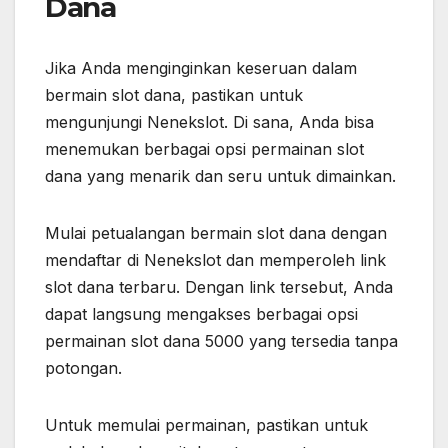
Dana
Jika Anda menginginkan keseruan dalam
bermain slot dana, pastikan untuk
mengunjungi Nenekslot. Di sana, Anda bisa
menemukan berbagai opsi permainan slot
dana yang menarik dan seru untuk dimainkan.
Mulai petualangan bermain slot dana dengan
mendaftar di Nenekslot dan memperoleh link
slot dana terbaru. Dengan link tersebut, Anda
dapat langsung mengakses berbagai opsi
permainan slot dana 5000 yang tersedia tanpa
potongan.
Untuk memulai permainan, pastikan untuk