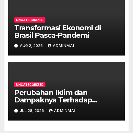
UNCATEGORIZED
Transformasi Ekonomi di
Brasil Pasca-Pandemi
AUG 2, 2026
ADMINMAI
UNCATEGORIZED
Perubahan Iklim dan
Dampaknya Terhadap
Ekonomi Australia
JUL 28, 2026
ADMINMAI