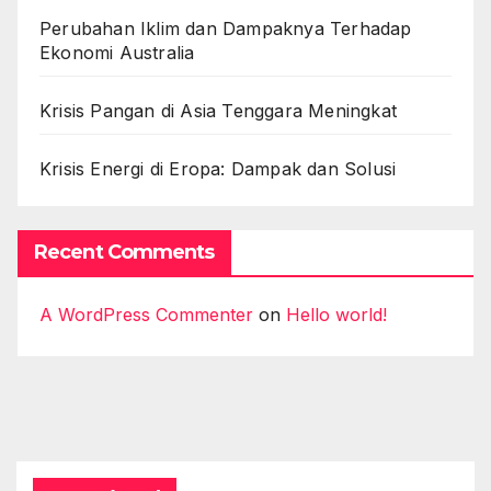
Perubahan Iklim dan Dampaknya Terhadap
Ekonomi Australia
Krisis Pangan di Asia Tenggara Meningkat
Krisis Energi di Eropa: Dampak dan Solusi
Recent Comments
A WordPress Commenter
on
Hello world!