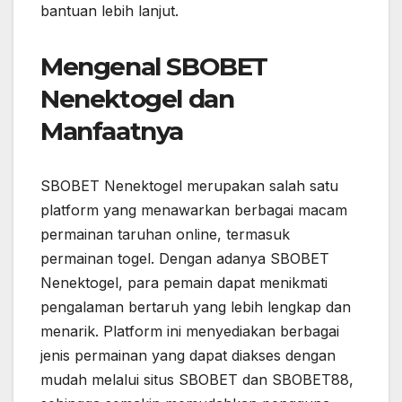
bantuan lebih lanjut.
Mengenal SBOBET
Nenektogel dan
Manfaatnya
SBOBET Nenektogel merupakan salah satu
platform yang menawarkan berbagai macam
permainan taruhan online, termasuk
permainan togel. Dengan adanya SBOBET
Nenektogel, para pemain dapat menikmati
pengalaman bertaruh yang lebih lengkap dan
menarik. Platform ini menyediakan berbagai
jenis permainan yang dapat diakses dengan
mudah melalui situs SBOBET dan SBOBET88,