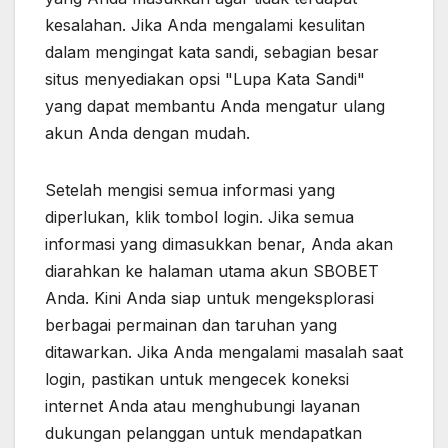
kesalahan. Jika Anda mengalami kesulitan
dalam mengingat kata sandi, sebagian besar
situs menyediakan opsi "Lupa Kata Sandi"
yang dapat membantu Anda mengatur ulang
akun Anda dengan mudah.
Setelah mengisi semua informasi yang
diperlukan, klik tombol login. Jika semua
informasi yang dimasukkan benar, Anda akan
diarahkan ke halaman utama akun SBOBET
Anda. Kini Anda siap untuk mengeksplorasi
berbagai permainan dan taruhan yang
ditawarkan. Jika Anda mengalami masalah saat
login, pastikan untuk mengecek koneksi
internet Anda atau menghubungi layanan
dukungan pelanggan untuk mendapatkan