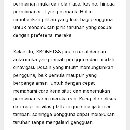
permainan mulai dari olahraga, kasino, hingga
permainan slot yang menarik. Hal ini
memberikan pilihan yang luas bagi pengguna
untuk menemukan jenis taruhan yang sesuai
dengan preferensi mereka.
Selain itu, SBOBET88 juga dikenal dengan
antarmuka yang ramah pengguna dan mudah
dinavigasi. Desain yang intuitif memungkinkan
pengguna, baik pemula maupun yang
berpengalaman, untuk dengan cepat
memahami cara kerja situs dan menemukan
permainan yang mereka cari. Kecepatan akses
dan responsivitas platform juga menjadi nilai
tambah, sehingga pengguna dapat melakukan
taruhan tanpa mengalami gangguan.