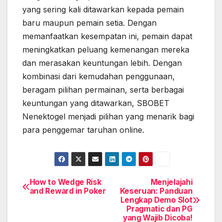
yang sering kali ditawarkan kepada pemain
baru maupun pemain setia. Dengan
memanfaatkan kesempatan ini, pemain dapat
meningkatkan peluang kemenangan mereka
dan merasakan keuntungan lebih. Dengan
kombinasi dari kemudahan penggunaan,
beragam pilihan permainan, serta berbagai
keuntungan yang ditawarkan, SBOBET
Nenektogel menjadi pilihan yang menarik bagi
para penggemar taruhan online.
How to Wedge Risk
Menjelajahi
Post
and Reward in Poker
Keseruan: Panduan
Lengkap Demo Slot
navigation
Pragmatic dan PG
yang Wajib Dicoba!