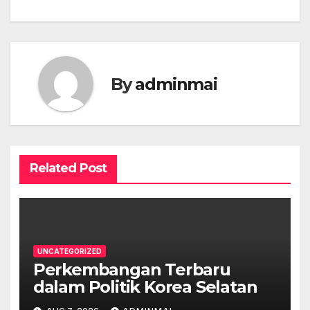
By
adminmai
Related Post
UNCATEGORIZED
Perkembangan Terbaru
dalam Politik Korea Selatan