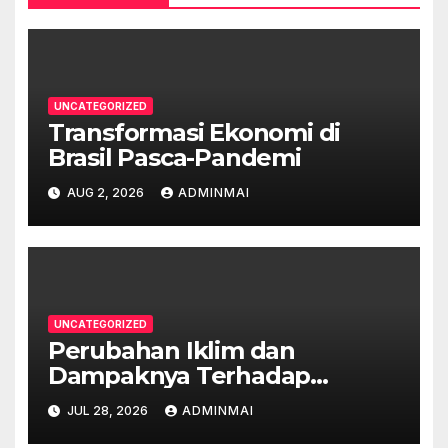
UNCATEGORIZED
Transformasi Ekonomi di
Brasil Pasca-Pandemi
AUG 2, 2026
ADMINMAI
UNCATEGORIZED
Perubahan Iklim dan
Dampaknya Terhadap
Ekonomi Australia
JUL 28, 2026
ADMINMAI