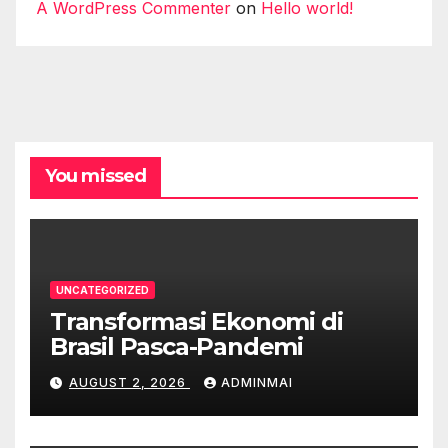
A WordPress Commenter
on
Hello world!
You missed
UNCATEGORIZED
Transformasi Ekonomi di
Brasil Pasca-Pandemi
AUGUST 2, 2026
ADMINMAI