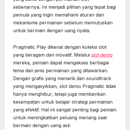
sebenarnya. Ini menjadi pilihan yang tepat bagi
pemula yang ingin memahami aturan dan
mekanisme permainan sebelum memutuskan
untuk bermain dengan uang nyata.
Pragmatic Play dikenal dengan koleksi slot
yang beragam dan inovatif. Melalui
slot demo
mereka, pemain dapat mengakses berbagai
tema dan jenis permainan yang ditawarkan.
Dengan grafis yang menarik dan soundtrack
yang mengasyikkan, slot demo Pragmatic tidak
hanya menghibur, tetapi juga memberikan
kesempatan untuk belajar strategi permainan
yang efektif. Hal ini sangat penting bagi pemain
untuk meningkatkan peluang menang saat
bermain dengan uang asli.