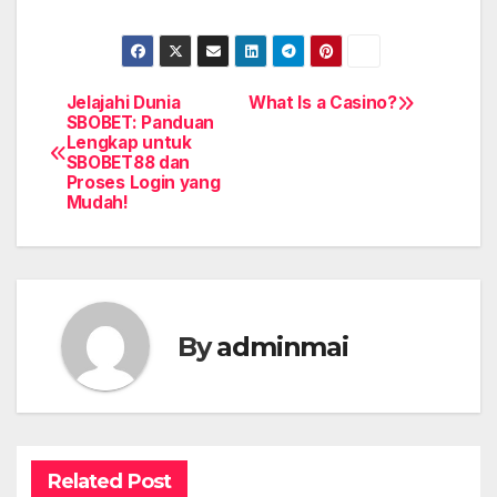
Jelajahi Dunia
What Is a Casino?
Post
SBOBET: Panduan
Lengkap untuk
navigation
SBOBET88 dan
Proses Login yang
Mudah!
By
adminmai
Related Post