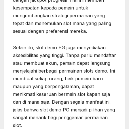
dengan jackpot progresif. Hal ini memberi
kesempatan kepada pemain untuk
mengembangkan strategi permainan yang
tepat dan menemukan slot mana yang paling
sesuai dengan preferensi mereka.
Selain itu, slot demo PG juga menyediakan
aksesibilitas yang tinggi. Tanpa perlu mendaftar
atau membuat akun, pemain dapat langsung
menjelajahi berbagai permainan slots demo. Ini
membuat setiap orang, baik pemain baru
maupun yang berpengalaman, dapat
menikmati keseruan bermain slot kapan saja
dan di mana saja. Dengan segala manfaat ini,
jelas bahwa slot demo PG menjadi pilihan yang
sangat menarik bagi penggemar permainan
slot.