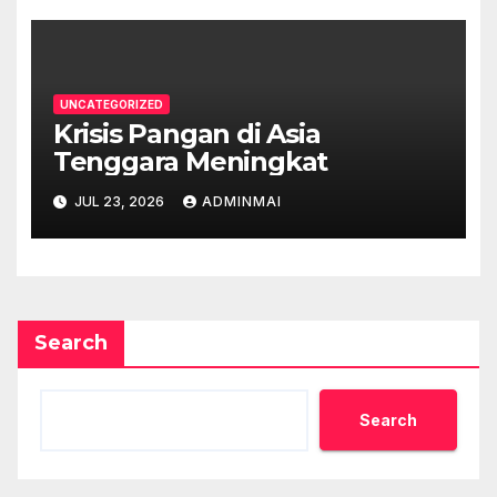
UNCATEGORIZED
Krisis Pangan di Asia
Tenggara Meningkat
JUL 23, 2026
ADMINMAI
Search
Search