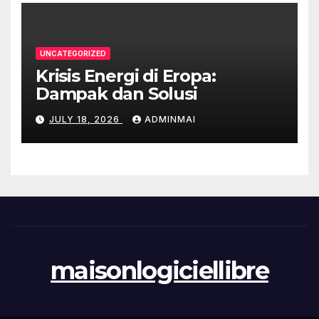
UNCATEGORIZED
Krisis Energi di Eropa:
Dampak dan Solusi
JULY 18, 2026
ADMINMAI
maisonlogiciellibre