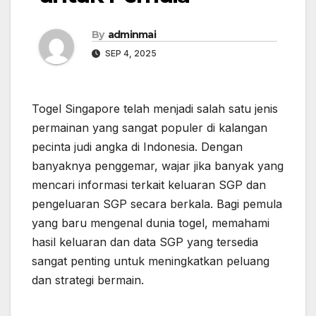
By
adminmai
SEP 4, 2025
Togel Singapore telah menjadi salah satu jenis
permainan yang sangat populer di kalangan
pecinta judi angka di Indonesia. Dengan
banyaknya penggemar, wajar jika banyak yang
mencari informasi terkait keluaran SGP dan
pengeluaran SGP secara berkala. Bagi pemula
yang baru mengenal dunia togel, memahami
hasil keluaran dan data SGP yang tersedia
sangat penting untuk meningkatkan peluang
dan strategi bermain.