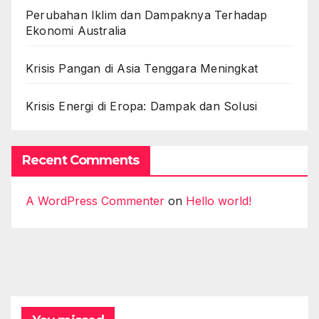
Perubahan Iklim dan Dampaknya Terhadap
Ekonomi Australia
Krisis Pangan di Asia Tenggara Meningkat
Krisis Energi di Eropa: Dampak dan Solusi
Recent Comments
A WordPress Commenter
on
Hello world!