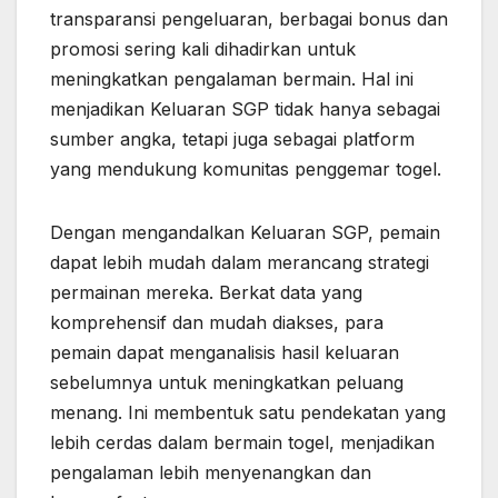
transparansi pengeluaran, berbagai bonus dan
promosi sering kali dihadirkan untuk
meningkatkan pengalaman bermain. Hal ini
menjadikan Keluaran SGP tidak hanya sebagai
sumber angka, tetapi juga sebagai platform
yang mendukung komunitas penggemar togel.
Dengan mengandalkan Keluaran SGP, pemain
dapat lebih mudah dalam merancang strategi
permainan mereka. Berkat data yang
komprehensif dan mudah diakses, para
pemain dapat menganalisis hasil keluaran
sebelumnya untuk meningkatkan peluang
menang. Ini membentuk satu pendekatan yang
lebih cerdas dalam bermain togel, menjadikan
pengalaman lebih menyenangkan dan