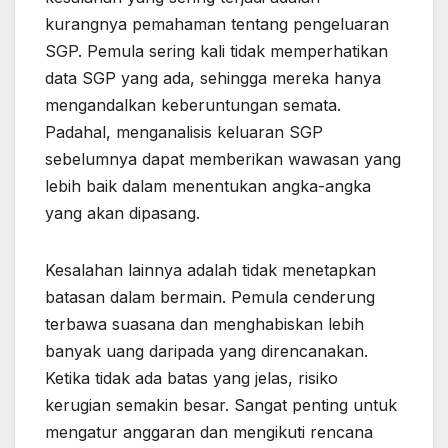
kurangnya pemahaman tentang pengeluaran
SGP. Pemula sering kali tidak memperhatikan
data SGP yang ada, sehingga mereka hanya
mengandalkan keberuntungan semata.
Padahal, menganalisis keluaran SGP
sebelumnya dapat memberikan wawasan yang
lebih baik dalam menentukan angka-angka
yang akan dipasang.
Kesalahan lainnya adalah tidak menetapkan
batasan dalam bermain. Pemula cenderung
terbawa suasana dan menghabiskan lebih
banyak uang daripada yang direncanakan.
Ketika tidak ada batas yang jelas, risiko
kerugian semakin besar. Sangat penting untuk
mengatur anggaran dan mengikuti rencana