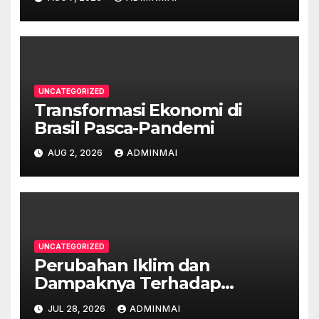
UNCATEGORIZED
Transformasi Ekonomi di
Brasil Pasca-Pandemi
AUG 2, 2026
ADMINMAI
UNCATEGORIZED
Perubahan Iklim dan
Dampaknya Terhadap
Ekonomi Australia
JUL 28, 2026
ADMINMAI