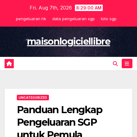
Skip
Fri. Aug 7th, 2026
8:29:01 AM
to
pengeluaran hk
data pengeluaran sgp
toto sgp
content
maisonlogiciellibre
UNCATEGORIZED
Panduan Lengkap
Pengeluaran SGP
untuk Pemula