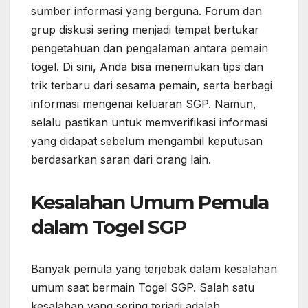
sumber informasi yang berguna. Forum dan
grup diskusi sering menjadi tempat bertukar
pengetahuan dan pengalaman antara pemain
togel. Di sini, Anda bisa menemukan tips dan
trik terbaru dari sesama pemain, serta berbagi
informasi mengenai keluaran SGP. Namun,
selalu pastikan untuk memverifikasi informasi
yang didapat sebelum mengambil keputusan
berdasarkan saran dari orang lain.
Kesalahan Umum Pemula
dalam Togel SGP
Banyak pemula yang terjebak dalam kesalahan
umum saat bermain Togel SGP. Salah satu
kesalahan yang sering terjadi adalah