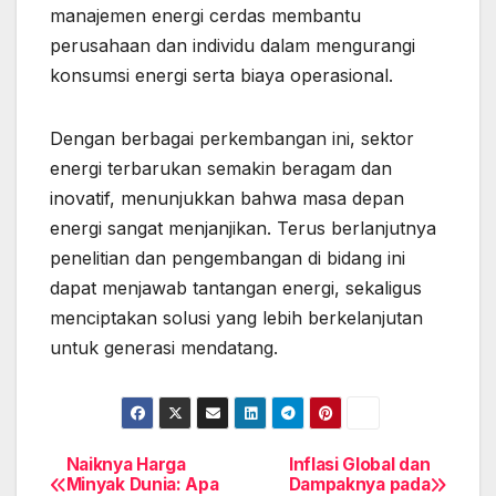
manajemen energi cerdas membantu
perusahaan dan individu dalam mengurangi
konsumsi energi serta biaya operasional.
Dengan berbagai perkembangan ini, sektor
energi terbarukan semakin beragam dan
inovatif, menunjukkan bahwa masa depan
energi sangat menjanjikan. Terus berlanjutnya
penelitian dan pengembangan di bidang ini
dapat menjawab tantangan energi, sekaligus
menciptakan solusi yang lebih berkelanjutan
untuk generasi mendatang.
Naiknya Harga
Inflasi Global dan
Post
Minyak Dunia: Apa
Dampaknya pada