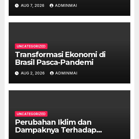
AUG 7, 2026
ADMINMAI
UNCATEGORIZED
Transformasi Ekonomi di
Brasil Pasca-Pandemi
AUG 2, 2026
ADMINMAI
UNCATEGORIZED
Perubahan Iklim dan
Dampaknya Terhadap
Ekonomi Australia